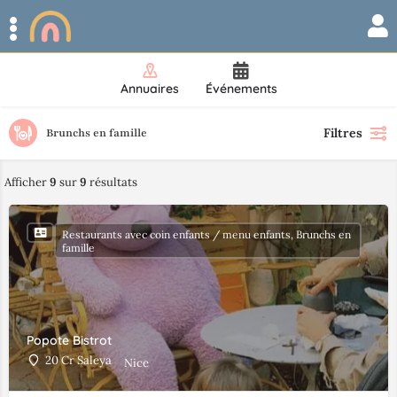
Annuaires
Événements
Filtres
Brunchs en famille
Afficher
9
sur
9
résultats
Restaurants avec coin enfants / menu enfants, Brunchs en
famille
Popote Bistrot
20 Cr Saleya
Nice