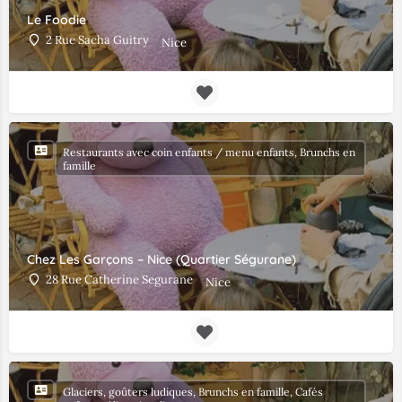
Le Foodie
2 Rue Sacha Guitry
Nice
Restaurants avec coin enfants / menu enfants, Brunchs en
famille
Chez Les Garçons – Nice (Quartier Ségurane)
28 Rue Catherine Segurane
Nice
Glaciers, goûters ludiques, Brunchs en famille, Cafés