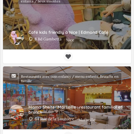
enfants / lieux insolites
Café kids friendly à Nice | Edmond Café
8 Bd Gambetta
Nice
Restaurants avec coin enfants / menu enfants, Brunchs en
famille
Mama Shelter Marseille : restaurant familial et
brunch
64 Rue de la Loubière
Marseille