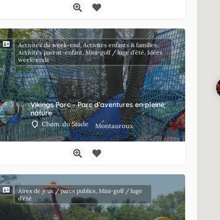
Activités du week-end, Activités enfants & familles,
Activités parent-enfant, Mini-golf / luge d’été, Idées
week-ends
Vikings Parc – Parc d’aventures en pleine
nature
Chem. du Stade
Montauroux
Aires de jeux / parcs publics, Mini-golf / luge
d’été