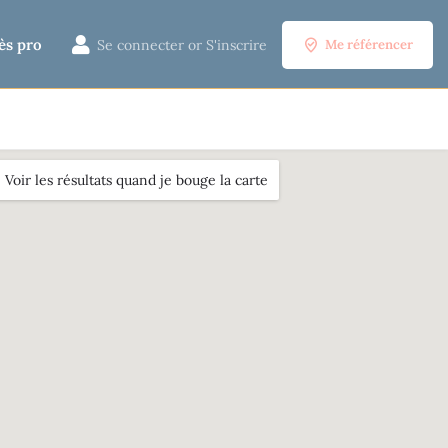
ès pro
Se connecter
or
S'inscrire
Me référencer
Voir les résultats quand je bouge la carte