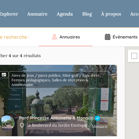
Explorer
Annuaire
Agenda
Blog
À propos
Acc
e recherche :
Annuaires
Événements
cher
4
sur
4
résultats
Aires de jeux / parcs publics, Mini-golf / luge d’été,
Fermes pédagogiques, Salles de réception &
Anniversaire
Parc Princesse Antoinette à Monaco
54 Boulevard du Jardin Exotique
Monaco