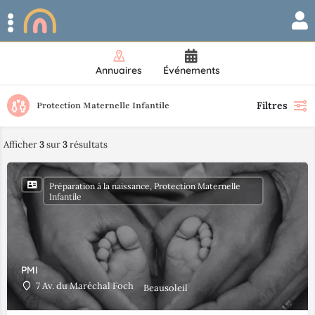
Annuaires
Événements
Filtres
Protection Maternelle Infantile
Afficher
3
sur
3
résultats
Préparation à la naissance, Protection Maternelle
Infantile
PMI
7 Av. du Maréchal Foch
Beausoleil