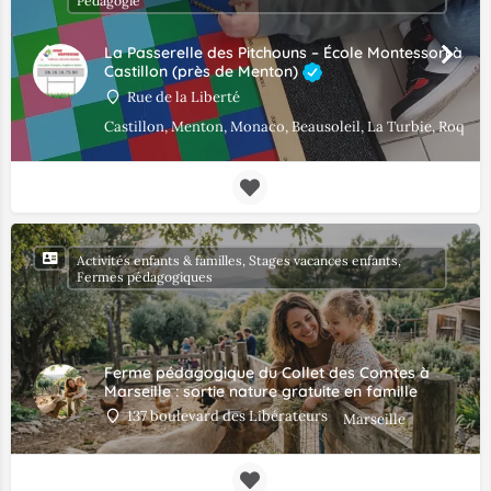
Pédagogie
La Passerelle des Pitchouns – École Montessori à
Castillon (près de Menton)
Rue de la Liberté
Castillon, Menton, Monaco, Beausoleil, La Turbie, Roque
Activités enfants & familles, Stages vacances enfants,
Fermes pédagogiques
Ferme pédagogique du Collet des Comtes à
Marseille : sortie nature gratuite en famille
137 boulevard des Libérateurs
Marseille