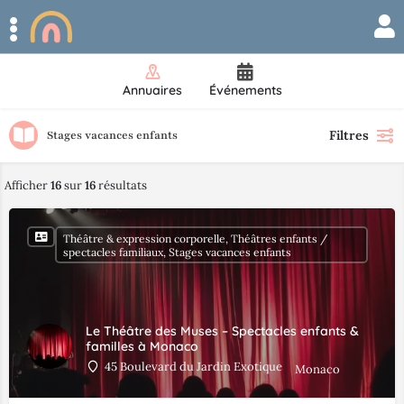
Annuaires
Événements
Filtres
Stages vacances enfants
Afficher
16
sur
16
résultats
Théâtre & expression corporelle, Théâtres enfants /
spectacles familiaux, Stages vacances enfants
Le Théâtre des Muses – Spectacles enfants &
familles à Monaco
45 Boulevard du Jardin Exotique
Monaco