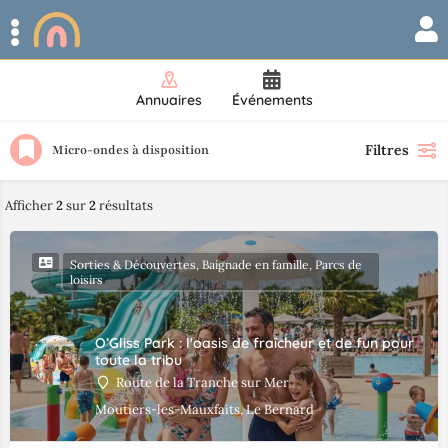
Annuaires
Événements
Filtres
Micro-ondes à disposition
Afficher
2
sur
2
résultats
Sorties & Découvertes, Baignade en famille, Parcs de
loisirs
O’Gliss Park : l'oasis de fraîcheur et de fun pour
toute la tribu
Route de la Tranche sur Mer
Moutiers-les-Mauxfaits, Le Bernard