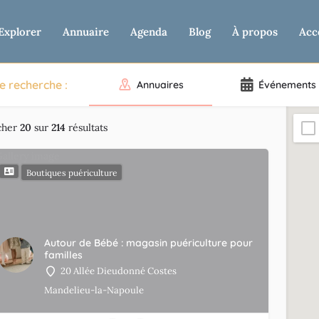
Explorer
Annuaire
Agenda
Blog
À propos
Acc
e recherche :
Annuaires
Événements
cher
20
sur
214
résultats
Boutiques puériculture
Autour de Bébé : magasin puériculture pour
familles
20 Allée Dieudonné Costes
Mandelieu-la-Napoule