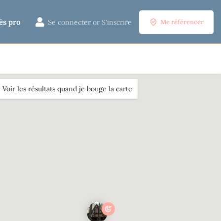
ès pro
Se connecter
or
S'inscrire
Me référencer
Voir les résultats quand je bouge la carte