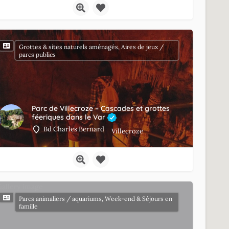
Grottes & sites naturels aménagés, Aires de jeux /
parcs publics
Parc de Villecroze – Cascades et grottes
féeriques dans le Var
Bd Charles Bernard
Villecroze
Parcs animaliers / aquariums, Week-end & Séjours en
famille