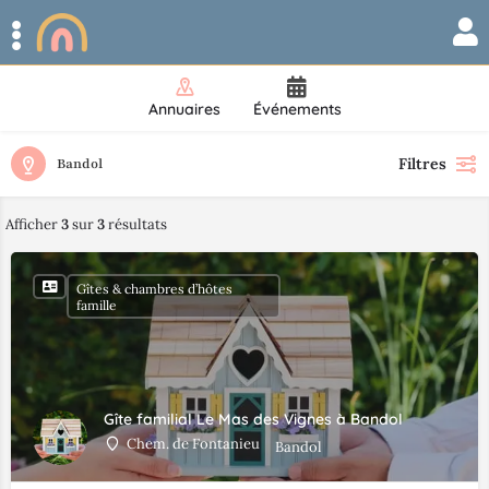
Annuaires
Événements
Filtres
Bandol
Afficher
3
sur
3
résultats
Gîtes & chambres d’hôtes
famille
Gîte familial Le Mas des Vignes à Bandol
Chem. de Fontanieu
Bandol