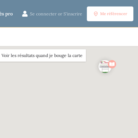
ès pro
Se connecter
or
S'inscrire
Me référencer
Voir les résultats quand je bouge la carte