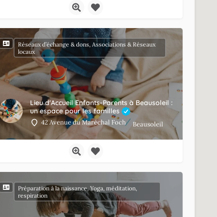
Réseaux d’échange & dons, Associations & Réseaux
locaux
Lieu d'Accueil Enfants-Parents à Beausoleil :
un espace pour les familles
42 Avenue du Maréchal Foch
Beausoleil
Préparation à la naissance, Yoga, méditation,
respiration