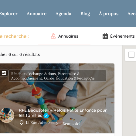
Explorer
Annuaire
Agenda
Blog
À propos
Acc
e recherche :
Annuaires
Événements
cher
6
sur
6
résultats
Réseaux d’échange & dons, Parentalité &
Accompagnement, Garde, Éducation & Pédagogie
RPE Beausoleil – Relais Petite Enfance pour
les familles
15 Rue Jules Ferry
Beausoleil