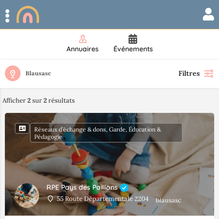
Annuaires
Événements
Filtres
Blausasc
Afficher
2
sur
2
résultats
Réseaux d’échange & dons, Garde, Éducation &
Pédagogie
RPE Pays des Paillons
55 Route Départementale 2204
Blausasc