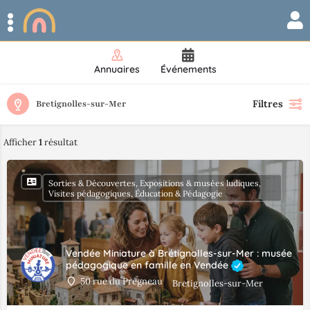
Annuaires
Événements
Filtres
Bretignolles-sur-Mer
Afficher
1
résultat
Sorties & Découvertes, Expositions & musées ludiques,
Visites pédagogiques, Éducation & Pédagogie
Vendée Miniature à Brétignolles-sur-Mer : musée
pédagogique en famille en Vendée
50 rue du Prégneau
Bretignolles-sur-Mer