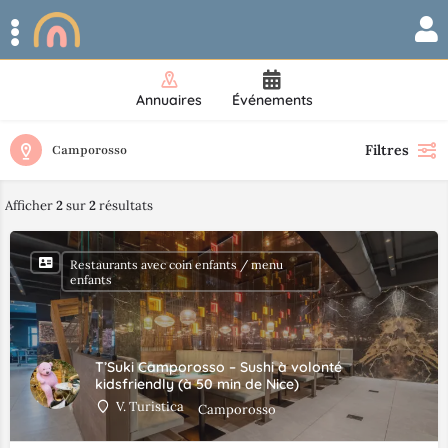
Annuaires
Événements
Filtres
Camporosso
Afficher
2
sur
2
résultats
Restaurants avec coin enfants / menu
enfants
T’Suki Camporosso – Sushi à volonté
kidsfriendly (à 50 min de Nice)
V. Turistica
Camporosso