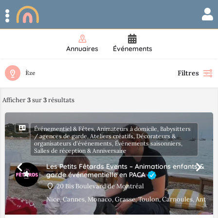
Annuaires
Événements
Filtres
Èze
Afficher
3
sur
3
résultats
Événementiel & Fêtes, Animateurs à domicile, Babysitters
/ agences de garde, Ateliers créatifs, Décorateurs &
organisateurs d'événements, Événements saisonniers,
Salles de réception & Anniversaire
Les Petits Fêtards Events – Animations enfants &
garde événementielle en PACA
20 Bis Boulevard de Montréal
Nice, Cannes, Monaco, Grasse, Toulon, Carnoules, Antibes