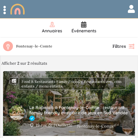
Annuaires
Événements
Filtres
Fontenay-le-Comte
Afficher
2
sur
2
résultats
Food & Restaurants Family Friendly, Restaurants avec coin
enfants / menu enfants
Le Rabelais à Fontenay-le-Comte : restaurant
family friendly avec aire de jeux en Sud Vendée
19 rue de l'Ouillette
Fontenay-le-Comte