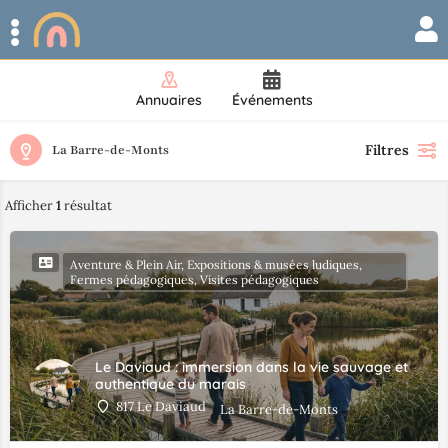
Annuaires
Événements
Filtres
La Barre-de-Monts
Afficher
1
résultat
Aventure & Plein Air, Expositions & musées ludiques,
Fermes pédagogiques, Visites pédagogiques
Le Daviaud : immersion dans la vie sauvage et
authentique du marais
817 Le Daviaud
La Barre-de-Monts