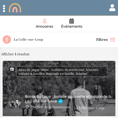
Annuaires
Événements
Filtres
La Colle-sur-Loup
Afficher
1
résultat
Aires de pique-nique, Activités du week-end, Activités
enfants & familles, Baignade en famille, Balades
Bords du Loup : balade poussette et baignade à
La Colle-sur-Loup
Chemin de la Fuontsanta
La Colle-sur-Loup