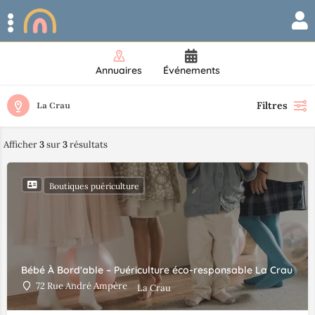
Annuaires
Événements
Filtres
La Crau
Afficher
3
sur
3
résultats
Boutiques puériculture
Bébé À Bord'able – Puériculture éco-responsable La Crau
72 Rue André Ampère
La Crau