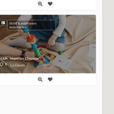
MAM & assistantes
maternelles
MAM “Mam’an Chantée”
8
La Gaude