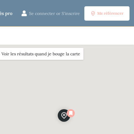
ès pro
Se connecter
or
S'inscrire
Me référencer
Voir les résultats quand je bouge la carte