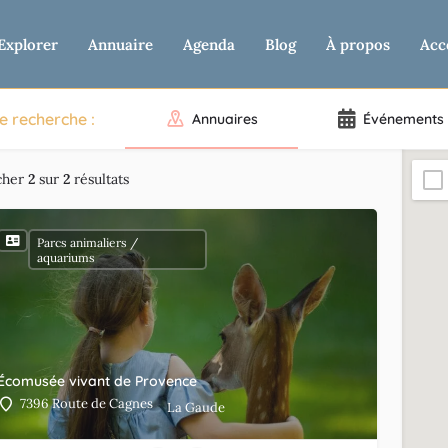
Explorer
Annuaire
Agenda
Blog
À propos
Acc
e recherche :
Annuaires
Événements
cher
2
sur
2
résultats
Parcs animaliers /
aquariums
Écomusée vivant de Provence
7396 Route de Cagnes
La Gaude