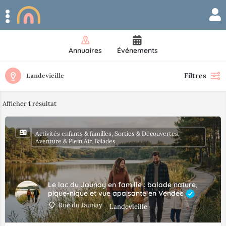
Annuaires
Événements
Filtres
Landevieille
Afficher
1
résultat
Activités enfants & familles, Sorties & Découvertes,
Aventure & Plein Air, Balades
Le lac du Jaunay en famille : balade nature,
pique-nique et vue apaisante en Vendée
Rue du Jaunay
Landevieille