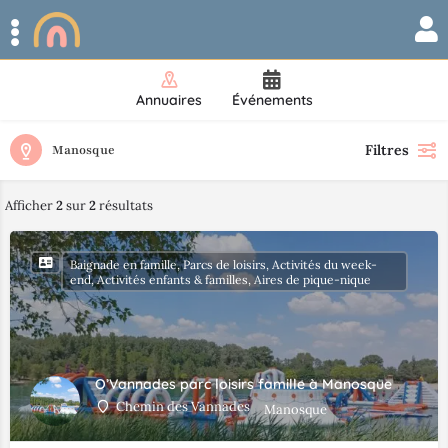
Annuaires
Événements
Filtres
Manosque
Afficher
2
sur
2
résultats
Baignade en famille, Parcs de loisirs, Activités du week-
end, Activités enfants & familles, Aires de pique-nique
O’Vannades parc loisirs famille à Manosque
Chemin des Vannades
Manosque