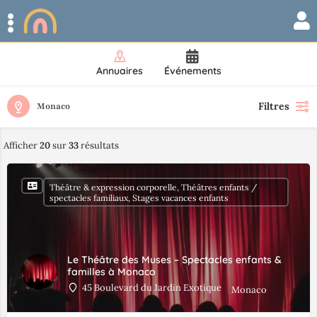
Annuaires
Événements
Filtres
Monaco
Afficher
20
sur
33
résultats
Théâtre & expression corporelle, Théâtres enfants /
spectacles familiaux, Stages vacances enfants
Le Théâtre des Muses – Spectacles enfants &
familles à Monaco
45 Boulevard du Jardin Exotique
Monaco