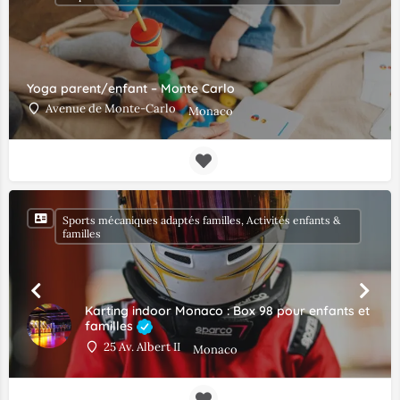
Yoga parent/enfant – Monte Carlo
Avenue de Monte-Carlo
Monaco
Sports mécaniques adaptés familles, Activités enfants &
familles
Karting indoor Monaco : Box 98 pour enfants et
familles
25 Av. Albert II
Monaco