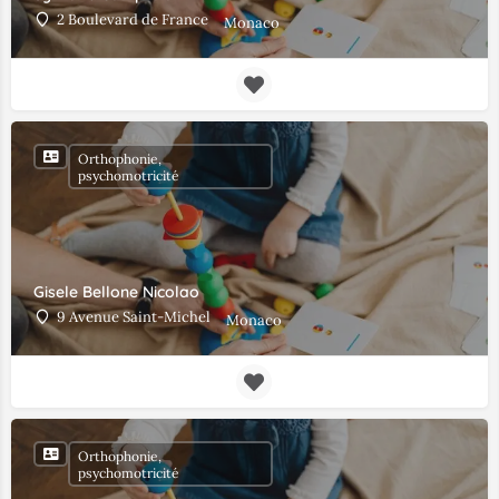
2 Boulevard de France
Monaco
Orthophonie,
psychomotricité
Gisele Bellone Nicolao
9 Avenue Saint-Michel
Monaco
Orthophonie,
psychomotricité