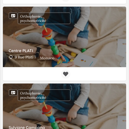
Orthophonie,
psychomotricité
Centre PLATI
9 Rue Plati 7
Monaco
Orthophonie,
psychomotricité
Sylviane Campana