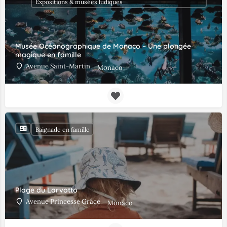
Expositions & musées ludiques
Musée Océanographique de Monaco – Une plongée
magique en famille
Avenue Saint-Martin
Monaco
Baignade en famille
Plage du Larvotto
Avenue Princesse Grâce
Monaco