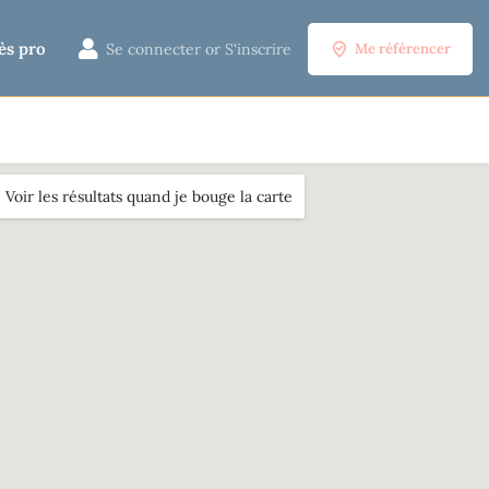
ès pro
Se connecter
or
S'inscrire
Me référencer
Voir les résultats quand je bouge la carte