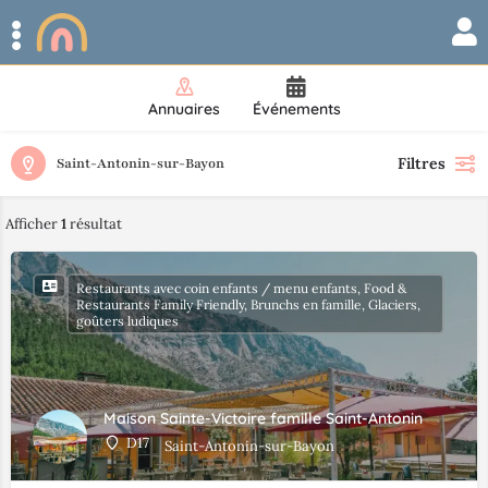
Annuaires
Événements
Filtres
Saint-Antonin-sur-Bayon
Afficher
1
résultat
Restaurants avec coin enfants / menu enfants, Food &
Restaurants Family Friendly, Brunchs en famille, Glaciers,
goûters ludiques
Maison Sainte-Victoire famille Saint-Antonin
D17
Saint-Antonin-sur-Bayon