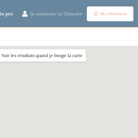
ès pro
Se connecter
or
S'inscrire
Me référencer
Voir les résultats quand je bouge la carte