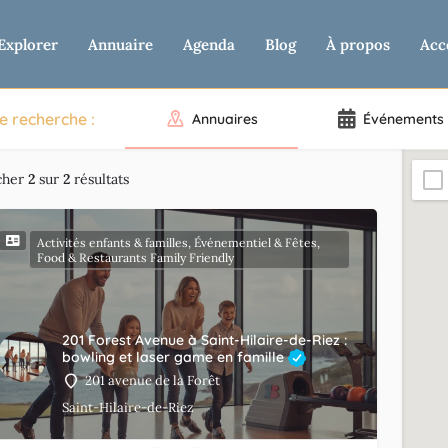
Explorer
Annuaire
Agenda
Blog
À propos
Acc
e recherche :
Annuaires
Événements
cher
2
sur
2
résultats
Activités enfants & familles, Événementiel & Fêtes,
Food & Restaurants Family Friendly
201 Forest Avenue à Saint-Hilaire-de-Riez :
bowling et laser game en famille
201 avenue de la Forêt
Saint-Hilaire-de-Riez