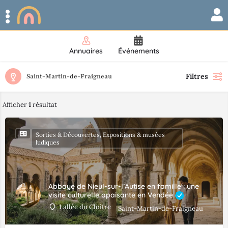
Annuaires
Événements
Filtres
Saint-Martin-de-Fraigneau
Afficher
1
résultat
Sorties & Découvertes, Expositions & musées
ludiques
Abbaye de Nieul-sur-l’Autise en famille : une
visite culturelle apaisante en Vendée
1 allée du Cloître
Saint-Martin-de-Fraigneau