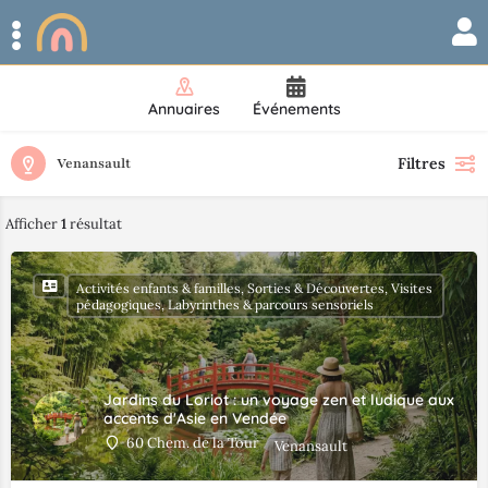
Annuaires
Événements
Filtres
Venansault
Afficher
1
résultat
Activités enfants & familles, Sorties & Découvertes, Visites
pédagogiques, Labyrinthes & parcours sensoriels
Jardins du Loriot : un voyage zen et ludique aux
accents d'Asie en Vendée
60 Chem. de la Tour
Venansault