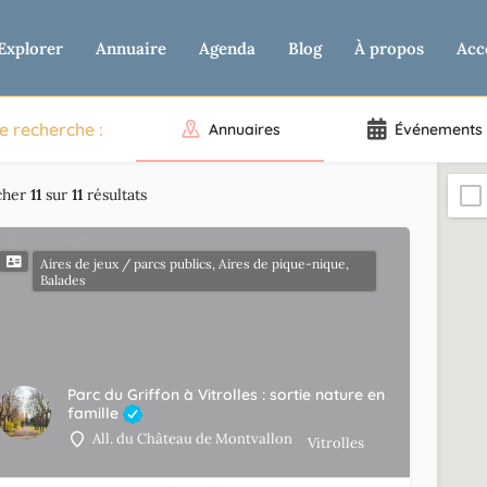
Explorer
Annuaire
Agenda
Blog
À propos
Acc
e recherche :
Annuaires
Événements
cher
11
sur
11
résultats
Aires de jeux / parcs publics, Aires de pique-nique,
Balades
Parc du Griffon à Vitrolles : sortie nature en
famille
All. du Château de Montvallon
Vitrolles