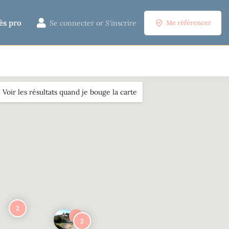
ès pro
Se connecter
or
S'inscrire
Me référencer
Voir les résultats quand je bouge la carte
2
2