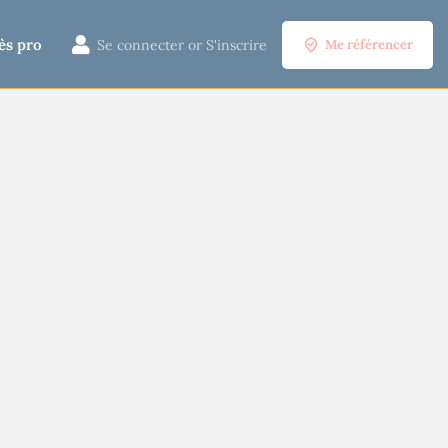
ès pro
Se connecter
or
S'inscrire
Me référencer