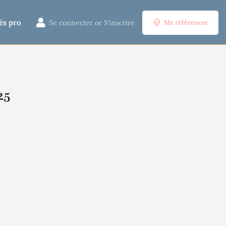
ès pro
Se connecter
or
S'inscrire
Me référencer
25