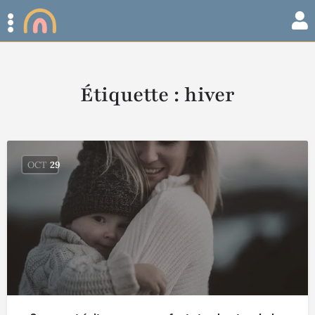
Étiquette :
hiver
OCT
29