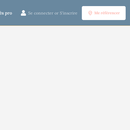
ès pro
Se connecter
or
S'inscrire
Me référencer