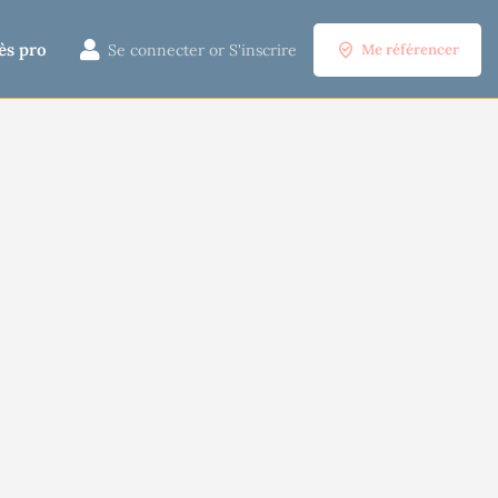
ès pro
Se connecter
or
S'inscrire
Me référencer