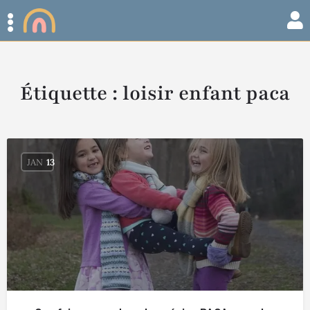
Étiquette :
loisir enfant paca
JAN
13