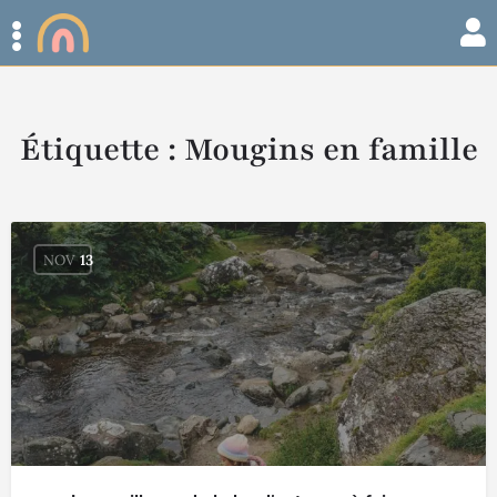
Étiquette :
Mougins en famille
NOV
13