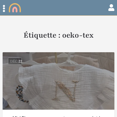
Étiquette :
oeko-tex
DÉC
22