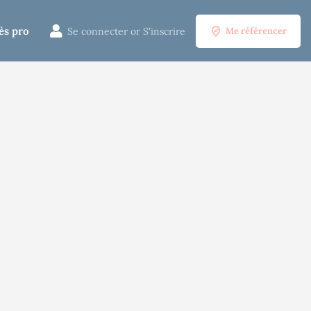
ès pro
Se connecter
or
S'inscrire
Me référencer