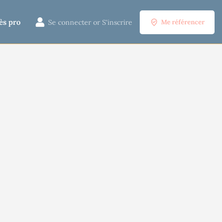
ès pro
Se connecter
or
S'inscrire
Me référencer