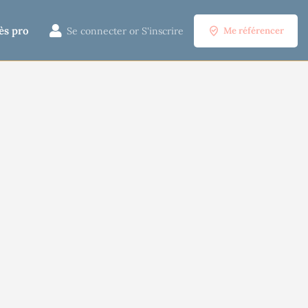
ès pro
Se connecter
or
S'inscrire
Me référencer