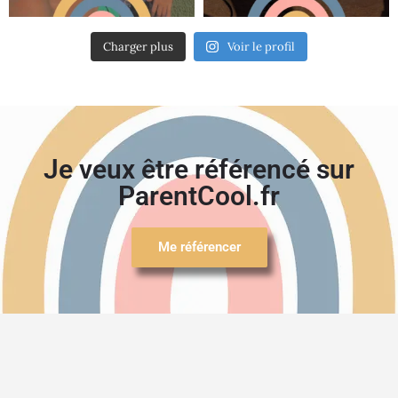
Charger plus
Voir le profil
Je veux être référencé sur
ParentCool.fr
Me référencer