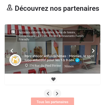
Découvrez nos partenaires
Activités enfants & familles, Parcs de loisirs,
Événementiel & Fêtes, Food & Restaurants Family
Friendly
Parc indoor enfants Nîmes : Minimes, le spot
ludo-éducatif pour les 1 à 9 ans
174 Rue du Pied Ferme
Nîmes
Tous les partenaires