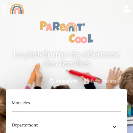
La plateforme de référence
des familles
Annuaires
Événements
Mots clés
Département