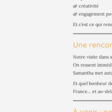
🌿 créativité
🌿 engagement pou
Et c’est ce qui ren
Une rencon
Notre visite dans
On ressent immédia
Samantha met aut
Et quel bonheur d
France… et au-del
À venir : n