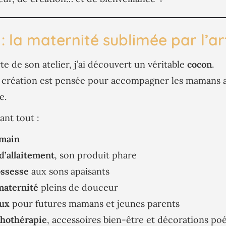
: la maternité sublimée par l’ar
te de son atelier, j’ai découvert un véritable
cocon
.
 création est pensée pour accompagner les mamans a
e.
ant tout :
 main
d’allaitement
, son produit phare
ossesse
aux sons apaisants
maternité
pleins de douceur
aux
pour futures mamans et jeunes parents
thothérapie
, accessoires bien-être et décorations po