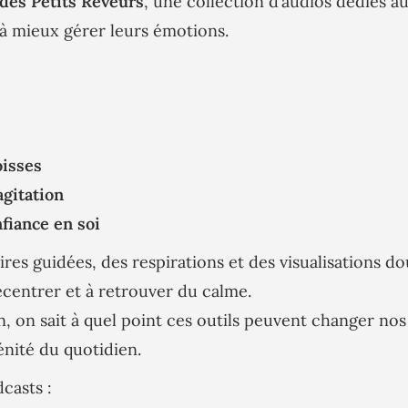
des Petits Rêveurs
, une collection d’audios dédiés a
 à mieux gérer leurs émotions.
e
isses
agitation
fiance en soi
ires guidées, des respirations et des visualisations do
centrer et à retrouver du calme.
 on sait à quel point ces outils peuvent changer nos
énité du quotidien.
casts :