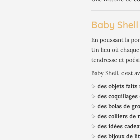
Baby Shell 
En poussant la por
Un lieu où chaque
tendresse et poési
Baby Shell, c’est av
✨
des objets faits
✨
des coquillages 
✨
des bolas de gr
✨
des colliers de 
✨
des idées cade
✨
des bijoux de li