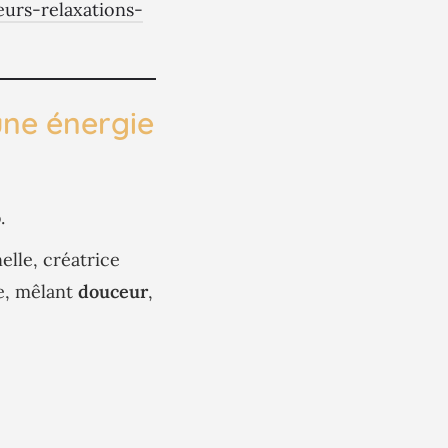
urs-relaxations-
une énergie
o
.
lle, créatrice
e, mêlant
douceur
,