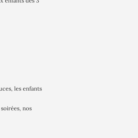
ux enfants dès 3
uces, les enfants
 soirées, nos