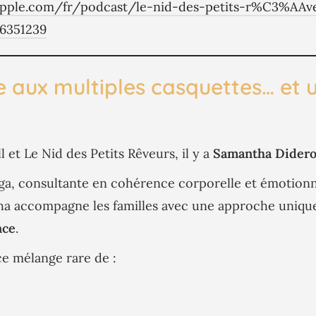
.apple.com/fr/podcast/le-nid-des-petits-r%C3%AAve
46351239
aux multiples casquettes… et 
 et Le Nid des Petits Rêveurs, il y a
Samantha Dider
ga, consultante en cohérence corporelle et émotionne
a accompagne les familles avec une approche uniqu
nce
.
 ce mélange rare de :