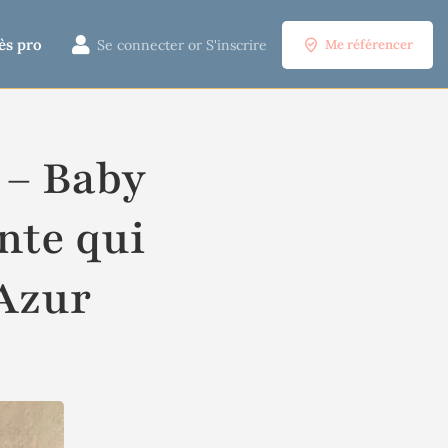
ès pro
Se connecter
or
S'inscrire
Me référencer
 – Baby
ante qui
’Azur