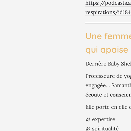
https://podcasts
respirations/id18
Une femme 
qui apaise
Derrière Baby Shell
Professeure de yo
engagée… Samanth
écoute
et
conscie
Elle porte en elle
🌿 expertise
🌿 spiritualité