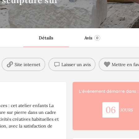
: sculpture sur
Détails
Avis
0
Site internet
Laisser un avis
Mettre en fav
L'événement démarre dans :
es : cet atelier enfants La
06
JOURS
ture sur pierre dans un cadre
vités créatives habituelles et
on, avec la satisfaction de