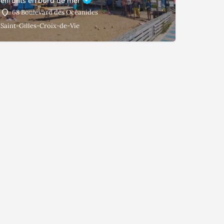
enfants en bord de mer
68 Boulevard des Océanides
Saint-Gilles-Croix-de-Vie