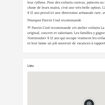
leur rythme. Pour des enfants curieux, patients ou 
chose de leurs mains, c’est une très belle option. L
8 12 ans prend ici une dimension artisanale rare, av
Pourquoi Parent Cool recommande
💛 Parent Cool recommande cet atelier enfants La
original, concret et valorisant. Les familles y gagn
Noirmoutier 8 12 ans qui occupe vraiment les enfan
et leur laisse un joli souvenir de vacances à rappor
Lieu