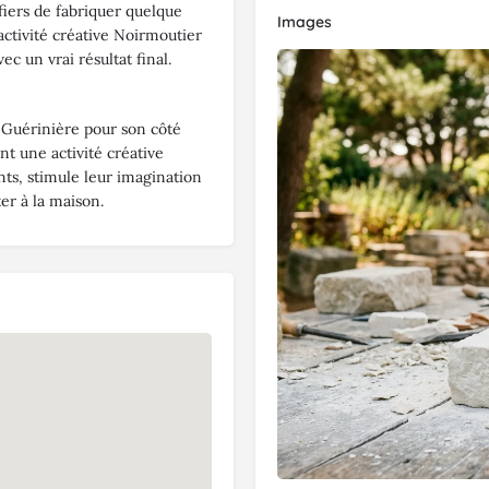
fiers de fabriquer quelque
Images
’activité créative Noirmoutier
ec un vrai résultat final.
 Guérinière pour son côté
ent une activité créative
ts, stimule leur imagination
ter à la maison.