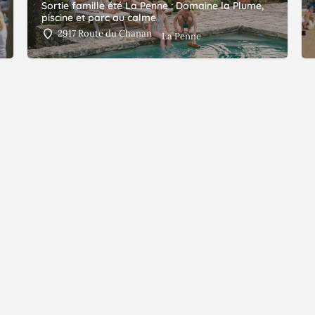
Sortie famille été La Penne : Domaine la Plume,
piscine et parc au calme
2917 Route du Chanan
La Penne