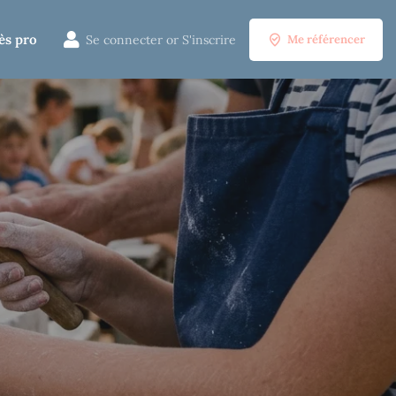
ès pro
Se connecter
or
S'inscrire
Me référencer