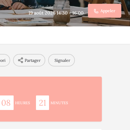
Save the date :
Appeler
19 août 2026 14:30 - 16:00
ori
Partager
Signaler
08
21
HEURES
MINUTES