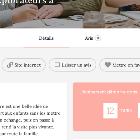
xplorateurs à
Détails
Avis
0
Site internet
Laisser un avis
Mettre en fav
L'événement démarre dans :
vre est une belle idée de
12
JOURS
’art aux enfants sans les mettre
on échange, puis on passe à
rend la visite plus vivante,
ur toute la famille.