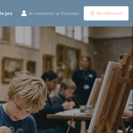
ès pro
Se connecter
or
S'inscrire
Me référencer