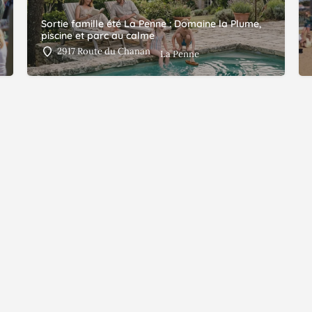
Sortie famille été La Penne : Domaine la Plume,
piscine et parc au calme
2917 Route du Chanan
La Penne