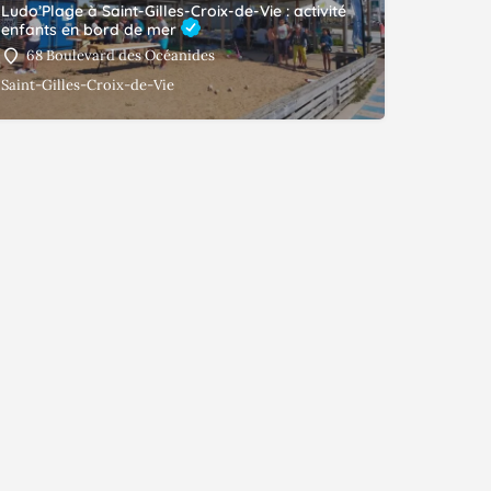
Ludo’Plage à Saint-Gilles-Croix-de-Vie : activité
enfants en bord de mer
68 Boulevard des Océanides
Saint-Gilles-Croix-de-Vie