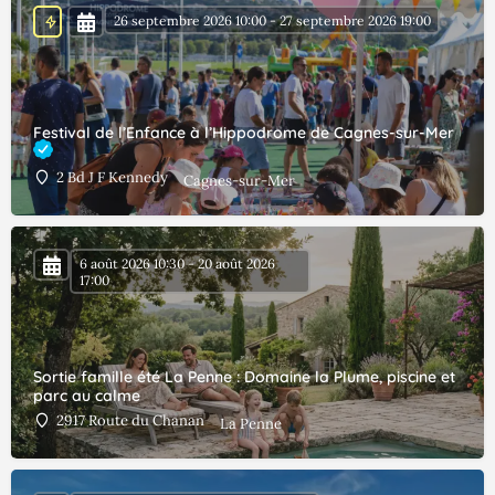
26 septembre 2026 10:00 - 27 septembre 2026 19:00
Festival de l’Enfance à l’Hippodrome de Cagnes-sur-Mer
2 Bd J F Kennedy
Cagnes-sur-Mer
6 août 2026 10:30 - 20 août 2026
17:00
Sortie famille été La Penne : Domaine la Plume, piscine et
parc au calme
2917 Route du Chanan
La Penne