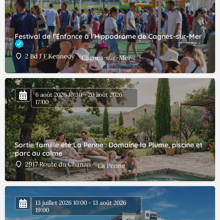
Festival de l’Enfance à l’Hippodrome de Cagnes-sur-Mer
2 Bd J F Kennedy
Cagnes-sur-Mer
6 août 2026 10:30 - 20 août 2026
17:00
Sortie famille été La Penne : Domaine la Plume, piscine et
parc au calme
2917 Route du Chanan
La Penne
13 juillet 2026 10:00 - 13 août 2026
19:00