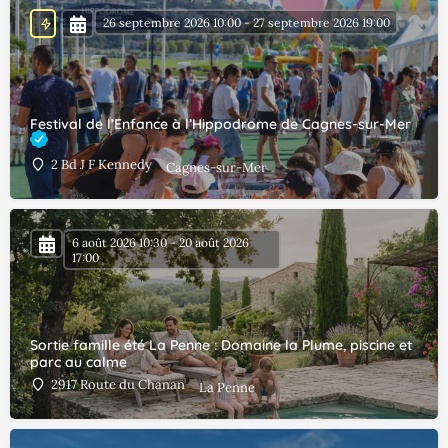
26 septembre 2026 10:00 - 27 septembre 2026 19:00
Festival de l’Enfance à l’Hippodrome de Cagnes-sur-Mer
2 Bd J F Kennedy
Cagnes-sur-Mer
6 août 2026 10:30 - 20 août 2026
17:00
Sortie famille été La Penne : Domaine la Plume, piscine et
parc au calme
2917 Route du Chanan
La Penne