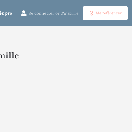
ès pro
Se connecter
or
S'inscrire
Me référencer
mille