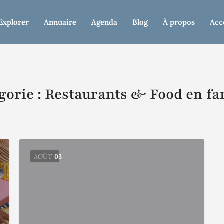
Explorer
Annuaire
Agenda
Blog
À propos
Acc
gorie :
Restaurants & Food en fa
AOÛT
03