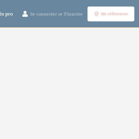
ès pro
Se connecter
or
S'inscrire
Me référencer