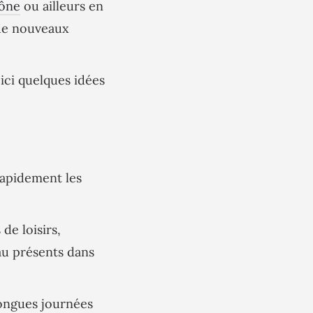
ône
ou ailleurs en
r de nouveaux
oici quelques idées
rapidement les
de loisirs,
au présents dans
longues journées