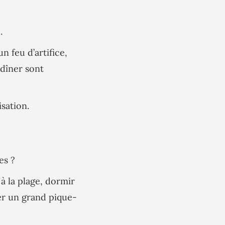
.
n feu d’artifice,
dîner sont
sation.
es ?
 à la plage, dormir
er un grand pique-