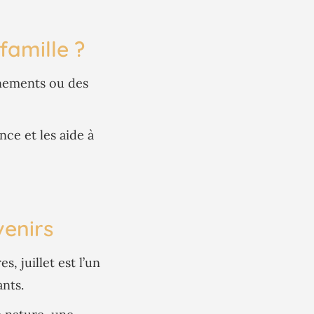
famille ?
vénements ou des
ce et les aide à
venirs
, juillet est l’un
nts.