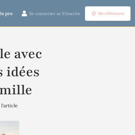
ès pro
Se connecter
or
S'inscrire
Me référencer
le avec
s idées
amille
l'article