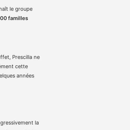
naît le groupe
00 familles
ffet, Prescilla ne
sément cette
uelques années
ogressivement la