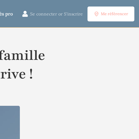
ès pro
Se connecter
or
S'inscrire
Me référencer
 famille
rive !