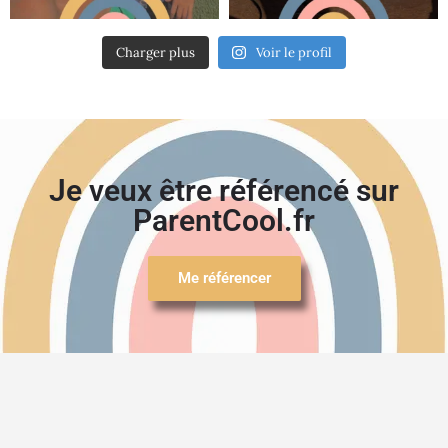
Charger plus
Voir le profil
Je veux être référencé sur
ParentCool.fr
Me référencer