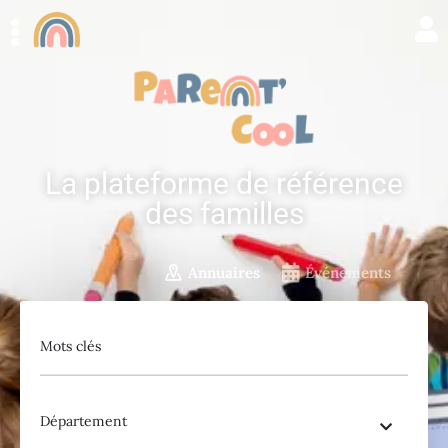
La plateforme de référence
des familles
Annuaires
Événements
Mots clés
Département