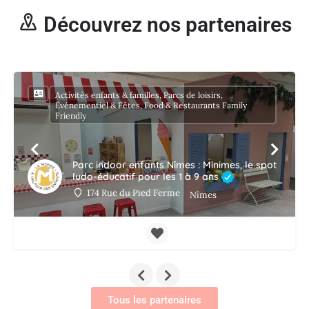
Découvrez nos partenaires
Activités enfants & familles, Parcs de loisirs,
Événementiel & Fêtes, Food & Restaurants Family
Friendly
Parc indoor enfants Nîmes : Minimes, le spot
ludo-éducatif pour les 1 à 9 ans
174 Rue du Pied Ferme
Nîmes
Tous les partenaires