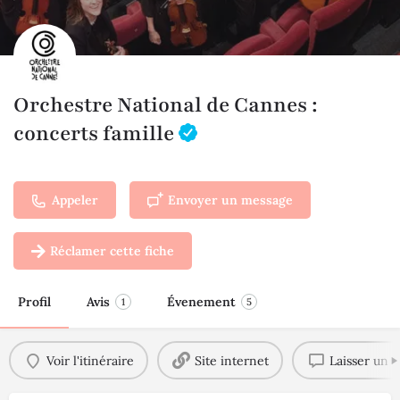
Orchestre National de Cannes :
concerts famille
Appeler
Envoyer un message
Réclamer cette fiche
Profil
Avis
Évenement
1
5
Voir l'itinéraire
Site internet
Laisser un a